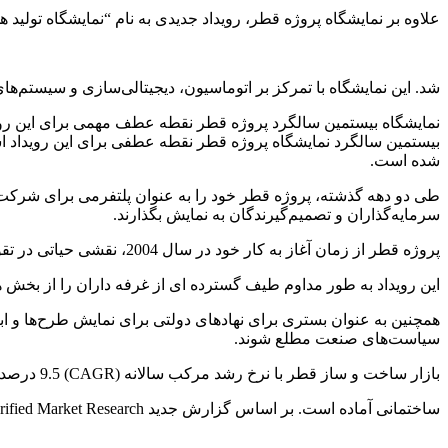
علاوه بر نمایشگاه پروژه قطر، رویداد جدیدی به نام “نمایشگاه تولید هوشمند” نیز در سال 2024 در مرکز نمایشگاه‌ه
شد. این نمایشگاه با تمرکز بر اتوماسیون، دیجیتالی‌سازی و سیستم‌ها
نمایشگاه بیستمین سالگرد پروژه قطر نقطه عطف مهمی برای این رو
بیستمین سالگرد نمایشگاه پروژه قطر نقطه عطفی برای این رویداد ا
شده است.
طی دو دهه گذشته، پروژه قطر خود را به عنوان پلتفرمی برای شرکت‌
سرمایه‌گذاران و تصمیم‌گیرندگان به نمایش بگذارند.
پروژه قطر از زمان آغاز به کار خود در سال 2004، نقشی حیاتی در تقویت مشارکت های تجاری و تسهیل اشتراک دانش در میان کارشناسان صنعت ایفا کرده است.
این رویداد به طور مداوم طیف گسترده ای از غرفه داران را از بخش های مختلف از ج
همچنین به عنوان بستری برای نهادهای دولتی برای نمایش طرح‌ها و ا
سیاست‌های صنعت مطلع شوند.
بازار ساخت و ساز قطر با نرخ رشد مرکب سالانه (CAGR) 9.5 درصد از سال 2023 تا 2030 به دلیل هزینه های بالای دولت در پروژه های زیرساختی و
ساختمانی آماده است. بر اساس گزارش جدید Verified Market Research، پیش‌بینی می‌شود تا سال 2030، بازار به 123.1 میلیارد دلار برسد که بیش از دو برابر 53.3 میلیارد دلار در سال گذشته است.