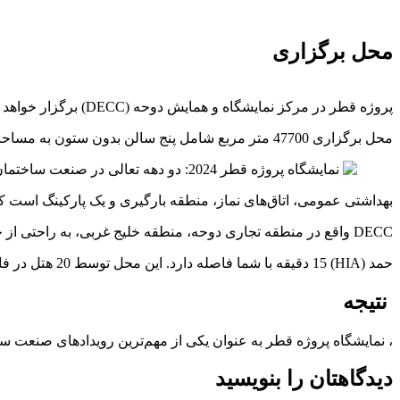
محل برگزاری
پروژه قطر در مرکز نمایشگاه و همایش دوحه (DECC) برگزار خواهد شد که یک مکان مدرن واقع در قلب پایتخت قطر است.
محل برگزاری 47700 متر مربع شامل پنج سالن بدون ستون به مساحت 30000 متر مربع است و شامل سرسرای اصلی، اغذیه فروشی‌ها، سرویس‌های
بهداشتی عمومی، اتاق‌های نماز، منطقه بارگیری و یک پارکینگ است که می‌تواند 2800 وسیله نقلیه را د
DECC واقع در منطقه تجاری دوحه، منطقه خلیج غربی، به راحتی از چندین مسیر قابل دسترسی است، دارای مترو در محل است و فرودگاه بین المللی
حمد (HIA) 15 دقیقه با شما فاصله دارد. این محل توسط 20 هتل در فاصله چند قدمی و سایر جاذبه های اصلی احاطه شده است.
نتیجه
، نمایشگاه پروژه قطر به عنوان یکی از مهم‌ترین رویدادهای صنعت س
دیدگاهتان را بنویسید