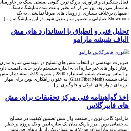
فعال سنگبری و فرآوری، بزرگ‌ ترین کلونی صنعتی سنگ در خاورمیانه
به‌ شمار می‌ رود. این تمرکز کم‌ نظیر باعث شده نمایشگاه سنگ
اصفهان برخلاف بسیاری از رویداد های صرفاً نمایشی، به یک
Showroom عملیاتی و تصمیم‌ ساز تبدیل شود. در این نمایشگاه، […]
تحلیل فنی و انطباق با استاندارد های مش
الیاف شیشه مارامو
ضرورت مهندسی در انتخاب مش‌ های تسلیح در مهندسی سازه مدرن،
رفتار دیوار های غیر سازه‌ ای به اندازه سیستم باربر جانبی اهمیت دارد.
بر اساس پیوست ششم استاندارد 2800 و نشریه 819، استفاده از مش
الیاف شیشه (Glass Fiber Mesh) به عنوان راهکاری نوین برای مهار
لرزه‌ ای دیوار های بلوکی و جلوگیری از […]
اخذ گواهینامه فنی مرکز تحقیقات برای مش‌
های فایبرگلاس
مارامو؛ گامی نوین در صنعت وال‌ مش تضمین کیفیت در مصالح
ساختمانی نوین، مرز باریک میان یک سازه ایمن و یک پروژه پرخطر
است. برند مارامو (Maramo)، به عنوان یکی از بازو های قدرتمند