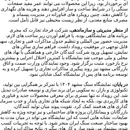
ای برخوردار بود، زیرا این محصولات می‌ توانند عمر مفید صفحات
سنگی را در شرایط ساخت‌ و ساز افزایش دهند و هزینه‌ های نگهداری
را کاهش دهند. چنین رویکرد های فناورانه در مدیریت پسماند و
مصرف منابع معدنی، از نظر زیست‌ محیطی نیز قابل‌ تأمل است.
از منظر مدیریتی و سازماندهی،
شرکت فرجاد تجارت که مجری
برنامه‌ های نمایشگاهی بوده، با فراهم آوردن زیر ساخت‌ های لازم،
مدیریت حضور بین‌ المللی و تنظیم جدول مذاکرات فنی و تجاری، سهم
قابل‌ توجهی در موفقیت رویداد داشت. فراهم‌ سازی سالن‌ های
نمایش، تسهیل ورود شرکت‌ کنندگان خارجی و هماهنگی با نهاد های
محلی و ملی موجب شد نمایشگاه با کمترین اختلال اجرایی و بیشترین
نرخ بازخورد مثبت برگزار شود. وجود نمایندگان وزارت صمت و اتاق
بازرگانی مشهد نیز روند پیگیری مذاکرات تجاری را تسهیل کرده و به
توسعه برنامه‌ های پس از نمایشگاه کمک شایانی نمود.
در پایان،
نمایشگاه سنگ مشهد ۱۴۰۴ با تمرکز بر همگرایی بین تولید،
تکنولوژی و بازار، به سکویی برای برند سازی و توسعه صادرات تبدیل
شد. این رویداد نه تنها بستری برای معرفی محصولات جدید و فناوری‌
های کاربردی بود، بلکه به ایجاد شبکه‌ های تجاری پایدار و جذب سرمایه‌
گذاری‌ های هدفمند کمک کرد. تقویت پیوند میان تولید کنندگان،
بازرگانان و پیمانکاران پروژه‌ های ساختمانی و نیز توجه ویژه به کاهش
ضایعات، نشانه‌ هایی است که این نمایشگاه می‌ تواند در میان‌ مدت به
بهبود ساختار صنعت سنگ ایران منجر شود. با توجه به تجربیات کسب‌
شده، پیشنهاد می‌ شود ساز و کار های پیگیری نتایج مذاکرات و ایجاد