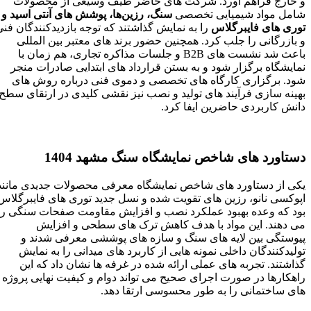
و خارج فراهم آورد. شرکت‌ های حاضر طیف وسیعی از محصولات
شامل مواد شیمیایی تخصصی
سنگ، رزین‌ها، پوشش‌ های آنتی‌ اسید
و
توری‌ های فایبرگلاس
را به نمایش گذاشتند که توجه بازدیدکنندگان فنی
و بازرگانی را جلب کرد. همچنین حضور برند های معتبر بین‌ المللی
باعث شد نشست‌ های B2B و جلسات مذاکره تجاری، هم‌ زمان با
نمایشگاه برگزار شود و به بستن قرارداد های ابتدایی صادرات منجر
شود. برگزاری کارگاه‌ های تخصصی و دموی فنی درباره روش‌ های
بهینه‌ سازی فرآیند های تولید و نصب نیز نقشی کلیدی در ارتقای سطح
دانش کاربردی حاضرین ایفا کرد.
دستاورد های شاخص نمایشگاه سنگ مشهد 1404
یکی از دستاورد های شاخص نمایشگاه معرفی محصولات جدیدی مانند
اپوکسی نانو، رزین‌ های تقویت‌ شده و نسل جدید توری‌ های فایبرگلاس
بود که وعده بهبود عملکرد نصب و افزایش مقاومت صفحات سنگی را
می‌ دهند. این مواد با هدف کاهش ترک‌ های سطحی و افزایش
پیوستگی بین لایه‌ های سنگ و سازه‌ های پوششی معرفی شدند و
تولیدکنندگان داخلی نمونه‌ هایی از کاربرد های میدانی را به نمایش
گذاشتند. تجربه‌ های عملی ارائه‌ شده در غرفه‌ ها نشان داد که این
راهکارها در صورت اجرای صحیح می‌ تواند دوام و کیفیت نهایی پروژه‌
های ساختمانی را به‌ طور محسوسی ارتقا دهد.