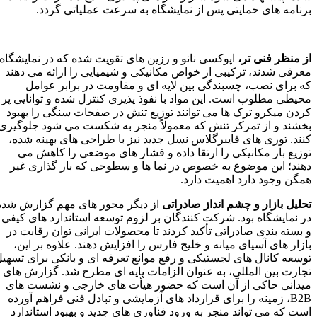
برنامه‌ های حمایتی پس از نمایشگاه به‌ سرعت عملیاتی گردد.
از منظر فنی‌ تر،
اپوکسی نانو و رزین‌ های تقویت‌ شده که در نمایشگاه
معرفی شدند، ترکیبی از خواص مکانیکی و شیمیایی را ارائه می‌ دهند
که برای نصب، چسبندگی بین لایه‌ ای و مقاومت در برابر عوامل
محیطی مطلوب است. این مواد با نفوذ پذیری کنترل‌ شده و توانایی پر
کردن میکرو ترک‌ ها می‌ توانند توزیع تنش در صفحات سنگی را بهبود
بخشند و از تمرکز تنش که معمولاً منجر به شکست می‌ شود جلوگیری
کنند. توری‌ های فایبرگلاس نسل جدید نیز با طراحی‌ های بهینه‌ شده،
توزیع بار مکانیکی را ارتقا داده و فشار های موضعی را کاهش می‌
دهند؛ این موضوع به‌ خصوص در نما ها و سطوحی که بار گذاری غیر
همگن وجود دارد اهمیت دارد.
تحلیل بازار و چشم‌ انداز صادراتی
از دیگر محور های مهم گزارش‌ شده
در نمایشگاه بود. شرکت‌ کنندگان بر لزوم توسعه استاندارد های کیفی
و بسته‌ بندی صادراتی تأکید کردند تا محصولات ایرانی توان رقابت در
بازار های آسیای میانه و خلیج‌ فارس را افزایش دهند. علاوه بر این،
توسعه کانال‌ های لجستیکی و رفع موانع تعرفه‌ ای و بانکی برای تسهیل
تجارت بین‌ المللی، به‌ عنوان الزامات پایه‌ ای مطرح شد. گزارش‌ های
میدانی حاکی از آن است که حضور هیأت‌ های خارجی و نشست‌ های
B2B، زمینه را برای قرارداد های آزمایشی و تبادل فنی فراهم آورده
است که می‌ تواند منجر به ورود فناوری‌ های جدید و بهبود استاندارد