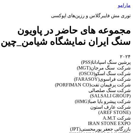
رش
مارامو
ه
توری مش فایبرگلاس و رزین‌های اپوکسی
حتوا
مجموعه های حاضر در پاویون
سنگ ایران نمایشگاه شیامن_چین
۲۰۲۴
پرشين سنگ اسپادانا(PSS)
شرکت سنگ مرجان(MGT)
شرکت سنگ اسکو(OSCO)
شرکت فراسوی(FARASOY)
شرکت پرفيمان تفت(PORFIMAN CO)
شرکت سنگ صلصالی
(SALSALI GROUP)
شرکت پيشرو بايا صبا(HMG)
شرکت عارف استون
(AREF STONE)
شرکت A.M.T
IRAN STONE EXPO
بازرگانی جعفر پورمحسنی(JPT)