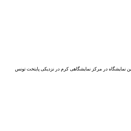
 و هفتمین سالون د آفرینش Artisanale امسال از 25 ژوئن تا 4 مارس2025برگزار می شود. این نمایشگاه در مرکز نمایشگاهی کرم در نزدیکی پایتخت تونس