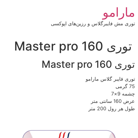
رش
مارامو
ه
حتوا
توری مش فایبرگلاس و رزین‌های اپوکسی
توری Master pro 160
توری Master pro 160
توری فایبر گلاس مارامو
75 گرمی
چشمه 9×7
عرض 160 سانتی متر
طول هر رول 200 متر