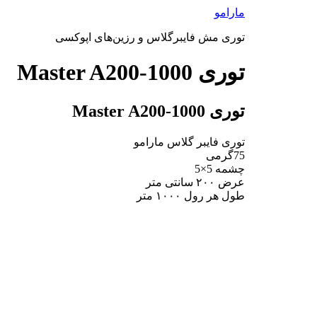
پرش
مارامو
به
توری مش فایبرگلاس و رزین‌های اپوکسی
محتوا
توری Master A200-1000
توری Master A200-1000
توری فایبر گلاس مارامو
75گرمی
چشمه 5×5
عرض ۲۰۰ سانتی متر
طول هر رول ۱۰۰۰ متر