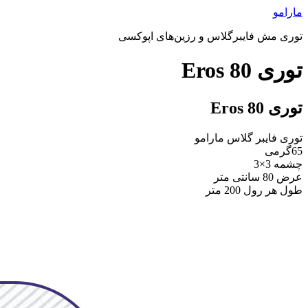
پرش
مارامو
به
توری مش فایبرگلاس و رزین‌های اپوکسی
محتوا
توری Eros 80
توری Eros 80
توری فایبر گلاس مارامو
65گرمی
چشمه 3×3
عرض 80 سانتی متر
طول هر رول 200 متر