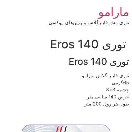
رش
مارامو
ه
حتوا
توری مش فایبرگلاس و رزین‌های اپوکسی
توری Eros 140
توری Eros 140
توری فایبر گلاس مارامو
65گرمی
چشمه 3×3
عرض 140 سانتی متر
طول هر رول 200 متر