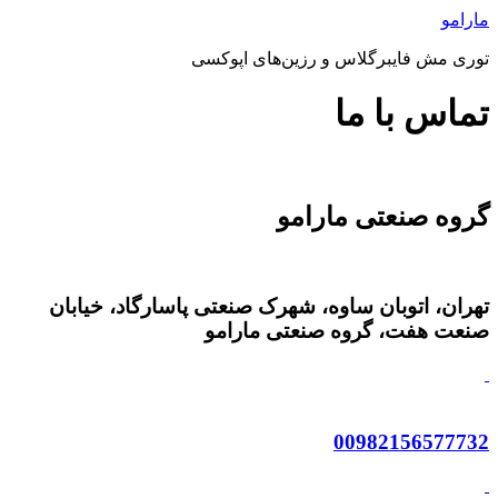
رش
مارامو
ه
توری مش فایبرگلاس و رزین‌های اپوکسی
حتوا
تماس با ما
گروه صنعتی مارامو
تهران، اتوبان ساوه، شهرک صنعتی پاسارگاد، خیابان
صنعت هفت، گروه صنعتی مارامو
00982156577732